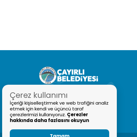
Çerez kullanımı
İçeriği kişiselleştirmek ve web trafiğini analiz
etmek için kendi ve üçüncü taraf
0446 311 2228
çerezlerimizi kullanıyoruz.
Çerezler
bilgi@cayirli.bel.tr
hakkında daha fazlasını okuyun
Tamam