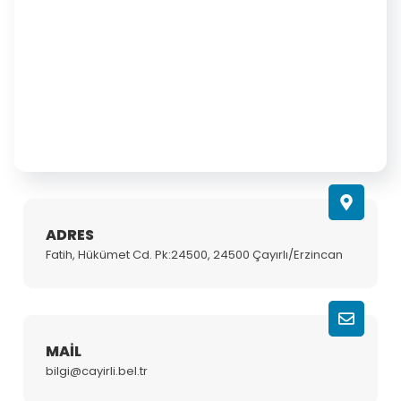
ADRES
Fatih, Hükümet Cd. Pk:24500, 24500 Çayırlı/Erzincan
MAIL
bilgi@cayirli.bel.tr