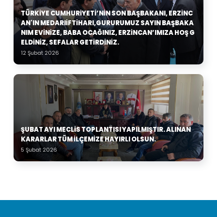
TÜRKIYE CUMHURIYETI’NIN SON BAŞBAKANI, ERZINC
AN'IN MEDARIIFTIHARI,GURURUMUZ SAYIN BAŞBAKA
NIM EVINIZE, BABA OCAĞINIZ, ERZINCAN’IMIZA HOŞ G
ELDINIZ, SEFALAR GETIRDINIZ.
12 Şubat 2026
ŞUBAT AYI MECLIS TOPLANTISI YAPILMIŞTIR. ALINAN
KARARLAR TÜM ILÇEMIZE HAYIRLI OLSUN.
5 Şubat 2026