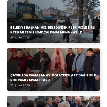
BELEDIYE BAŞKANIMIZ, BELEDIYE EKIPLERIMIZLE BIRLI
KTE KAR TEMIZLEME ÇALIŞMALARINA KATILDI.
28 Şubat 2026
ÇAYIRLI DA RAMAZAN AYI DOLAYISIYLA ET DAĞITIMI P
ROGRAMI YAPMAKTAYIZ.
22 Şubat 2026