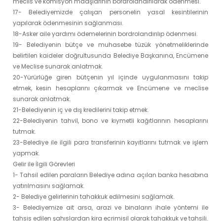
meclis ve komisyon maaşlarının bordrolandırılarak ödenmesi.
17- Belediyemizde çalışan personelin yasal kesintilerinin
yapılarak ödenmesinin sağlanması.
18-Asker aile yardımı ödemelerinin bordrolandırılıp ödenmesi.
19- Belediyenin bütçe ve muhasebe tüzük yönetmeliklerinde
belirtilen kaideler doğrultusunda Belediye Başkanına, Encümene
ve Meclise sunarak anlatmak.
20-Yürürlüğe giren bütçenin yıl içinde uygulanmasını takip
etmek, kesin hesaplarını çıkarmak ve Encümene ve meclise
sunarak anlatmak.
21-Belediyenin iç ve dış kredilerini takip etmek.
22-Belediyenin tahvil, bono ve kıymetli kağıtlarının hesaplarını
tutmak.
23-Belediye ile ilgili para transferinin kayıtlarını tutmak ve işlem
yapmak.
Gelir ile İlgili Görevleri
1- Tahsil edilen paraların Belediye adına açılan banka hesabına
yatırılmasını sağlamak.
2- Belediye gelirlerinin tahakkuk edilmesini sağlamak.
3- Belediyemize ait arsa, arazi ve binaların ihale yöntemi ile
tahsis edilen şahıslardan kira ecrimisil olarak tahakkuk ve tahsili.