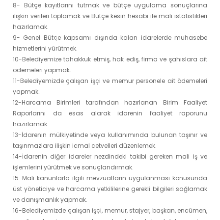
8- Bütçe kayıtlarını tutmak ve bütçe uygulama sonuçlarına
ilişkin verileri toplamak ve Bütçe kesin hesabı ile mali istatistikleri
hazırlamak.
9- Genel Bütçe kapsamı dışında kalan idarelerde muhasebe
hizmetlerini yürütmek.
10-Belediyemize tahakkuk etmiş, hak ediş, firma ve şahıslara ait
ödemeleri yapmak.
11-Belediyemizde çalışan işçi ve memur personele ait ödemeleri
yapmak.
12-Harcama Birimleri tarafından hazırlanan Birim Faaliyet
Raporlarını da esas alarak idarenin faaliyet raporunu
hazırlamak.
13-İdarenin mülkiyetinde veya kullanımında bulunan taşınır ve
taşınmazlara ilişkin icmal cetvelleri düzenlemek.
14-İdarenin diğer idareler nezdindeki takibi gereken mali iş ve
işlemlerini yürütmek ve sonuçlandırmak.
15-Mali kanunlarla ilgili mevzuatların uygulanması konusunda
üst yöneticiye ve harcama yetkililerine gerekli bilgileri sağlamak
ve danışmanlık yapmak.
16-Belediyemizde çalışan işçi, memur, stajyer, başkan, encümen,