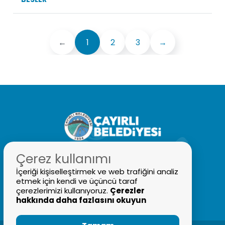
←
1
2
3
→
Çerez kullanımı
İçeriği kişiselleştirmek ve web trafiğini analiz
etmek için kendi ve üçüncü taraf
0446 311 2228
çerezlerimizi kullanıyoruz.
Çerezler
bilgi@cayirli.bel.tr
hakkında daha fazlasını okuyun