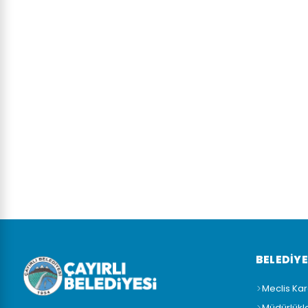
BELEDİY
Meclis Kar
Müdürlükl