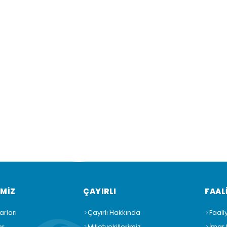
EMİZ
ÇAYIRLI
FAAL
arları
Çayırlı Hakkında
Faali
er
Milletvekillerimiz
İmar 