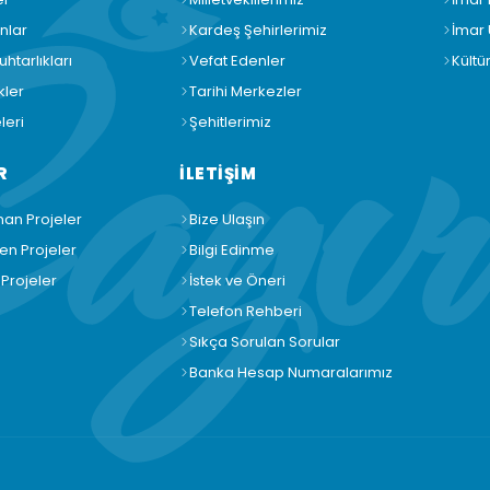
nlar
Kardeş Şehirlerimiz
İmar
htarlıkları
Vefat Edenler
Kültü
kler
Tarihi Merkezler
leri
Şehitlerimiz
R
İLETİŞİM
an Projeler
Bize Ulaşın
n Projeler
Bilgi Edinme
Projeler
İstek ve Öneri
Telefon Rehberi
Sıkça Sorulan Sorular
Banka Hesap Numaralarımız