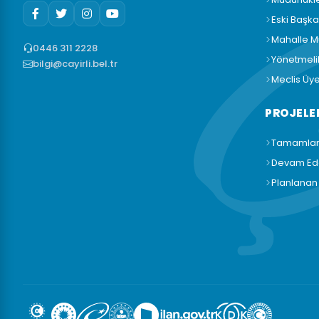
Eski Başka
Mahalle Mu
0446 311 2228
Yönetmeli
bilgi@cayirli.bel.tr
Meclis Üye
PROJELE
Tamamlan
Devam Ede
Planlanan 