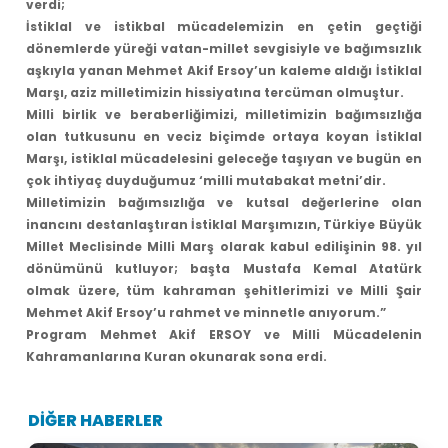
verdi;
İstiklal ve istikbal mücadelemizin en çetin geçtiği
dönemlerde yüreği vatan-millet sevgisiyle ve bağımsızlık
aşkıyla yanan Mehmet Akif Ersoy’un kaleme aldığı İstiklal
Marşı, aziz milletimizin hissiyatına tercüman olmuştur.
Milli birlik ve beraberliğimizi, milletimizin bağımsızlığa
olan tutkusunu en veciz biçimde ortaya koyan İstiklal
Marşı, istiklal mücadelesini geleceğe taşıyan ve bugün en
çok ihtiyaç duyduğumuz ‘milli mutabakat metni’dir.
Milletimizin bağımsızlığa ve kutsal değerlerine olan
inancını destanlaştıran İstiklal Marşımızın, Türkiye Büyük
Millet Meclisinde Milli Marş olarak kabul edilişinin 98. yıl
dönümünü kutluyor; başta Mustafa Kemal Atatürk
olmak üzere, tüm kahraman şehitlerimizi ve Milli Şair
Mehmet Akif Ersoy’u rahmet ve minnetle anıyorum.”
Program Mehmet Akif ERSOY ve Milli Mücadelenin
Kahramanlarına Kuran okunarak sona erdi.
DİĞER HABERLER