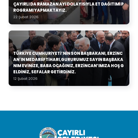
ÇAYIRLI DA RAMAZAN AYI DOLAYISIYLA ET DAĞITIMI P
ROGRAMI YAPMAKTAYIZ.
22 Şubat 2026
TÜRKIYE CUMHURIYETI’NIN SON BAŞBAKANI, ERZINC
AN'IN MEDARIIFTIHARI,GURURUMUZ SAYIN BAŞBAKA
NIM EVINIZE, BABA OCAĞINIZ, ERZINCAN’IMIZA HOŞ G
ELDINIZ, SEFALAR GETIRDINIZ.
12 Şubat 2026