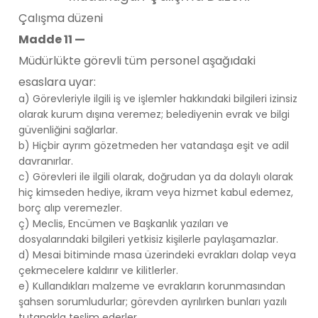
Çalışma düzeni
Madde 11 —
Müdürlükte görevli tüm personel aşağıdaki
esaslara uyar:
a) Görevleriyle ilgili iş ve işlemler hakkındaki bilgileri izinsiz
olarak kurum dışına veremez; belediyenin evrak ve bilgi
güvenliğini sağlarlar.
b) Hiçbir ayrım gözetmeden her vatandaşa eşit ve adil
davranırlar.
c) Görevleri ile ilgili olarak, doğrudan ya da dolaylı olarak
hiç kimseden hediye, ikram veya hizmet kabul edemez,
borç alıp veremezler.
ç) Meclis, Encümen ve Başkanlık yazıları ve
dosyalarındaki bilgileri yetkisiz kişilerle paylaşamazlar.
d) Mesai bitiminde masa üzerindeki evrakları dolap veya
çekmecelere kaldırır ve kilitlerler.
e) Kullandıkları malzeme ve evrakların korunmasından
şahsen sorumludurlar; görevden ayrılırken bunları yazılı
tutanakla teslim ederler.