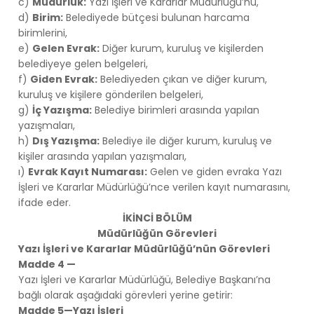
c)
Müdürlük:
Yazı İşleri ve Kararlar Müdürlüğü’nü,
d)
Birim:
Belediyede bütçesi bulunan harcama
birimlerini,
e)
Gelen Evrak:
Diğer kurum, kuruluş ve kişilerden
belediyeye gelen belgeleri,
f)
Giden Evrak:
Belediyeden çıkan ve diğer kurum,
kuruluş ve kişilere gönderilen belgeleri,
g)
İç Yazışma:
Belediye birimleri arasında yapılan
yazışmaları,
h)
Dış Yazışma:
Belediye ile diğer kurum, kuruluş ve
kişiler arasında yapılan yazışmaları,
ı)
Evrak Kayıt Numarası:
Gelen ve giden evraka Yazı
İşleri ve Kararlar Müdürlüğü’nce verilen kayıt numarasını,
ifade eder.
İKİNCİ BÖLÜM
Müdürlüğün Görevleri
Yazı İşleri ve Kararlar Müdürlüğü’nün Görevleri
Madde 4 —
Yazı İşleri ve Kararlar Müdürlüğü, Belediye Başkanı’na
bağlı olarak aşağıdaki görevleri yerine getirir:
Madde 5—Yazı İşleri