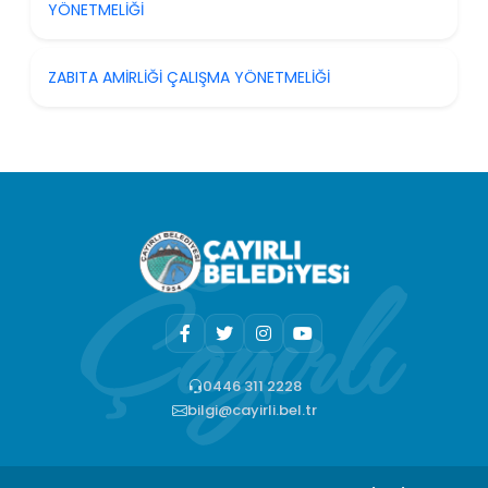
YÖNETMELİĞİ
ZABITA AMİRLİĞİ ÇALIŞMA YÖNETMELİĞİ
0446 311 2228
bilgi@cayirli.bel.tr